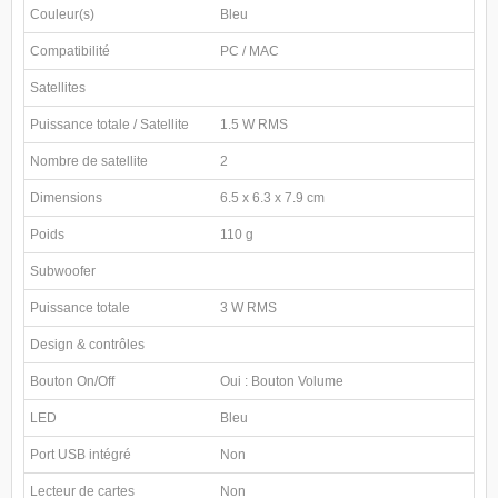
Couleur(s)
Bleu
Compatibilité
PC / MAC
Satellites
Puissance totale / Satellite
1.5 W RMS
Nombre de satellite
2
Dimensions
6.5 x 6.3 x 7.9 cm
Poids
110 g
Subwoofer
Puissance totale
3 W RMS
Design & contrôles
Bouton On/Off
Oui : Bouton Volume
LED
Bleu
Port USB intégré
Non
Lecteur de cartes
Non