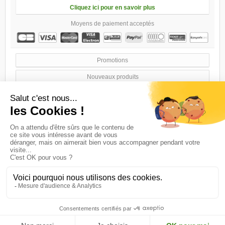
Cliquez ici pour en savoir plus
Moyens de paiement acceptés
Promotions
Nouveaux produits
Meilleures ventes
Nos magasins
Contactez-nous
Conditions générales de ventes
A propos
sitemap
Logiciel e-commerce par PrestaShop™
© 2016 Maintenu par KYUBEEK & SIGMA-VISION.COM