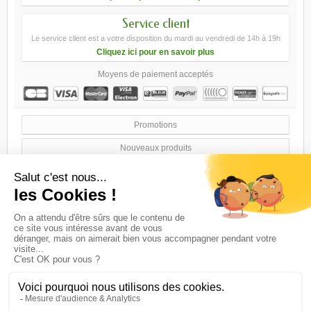
Service client
Le service client est a votre disposition du mardi au vendredi de 14h à 19h
Cliquez ici pour en savoir plus
Moyens de paiement acceptés
Promotions
Nouveaux produits
Meilleures ventes
Nos magasins
Contactez-nous
Conditions générales de ventes
A propos
sitemap
Logiciel e-commerce par PrestaShop™