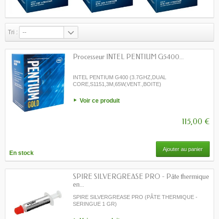
Tri :
--
Processeur INTEL PENTIUM G5400...
INTEL PENTIUM G400 (3.7GHZ,DUAL
CORE,S1151,3M,65W,VENT.,BOITE)
Voir ce produit
115,00 €
Ajouter au panier
En stock
SPIRE SILVERGREASE PRO - Pâte thermique
en...
SPIRE SILVERGREASE PRO (PÂTE THERMIQUE -
SERINGUE 1 GR)