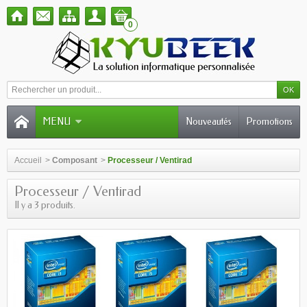
0
MENU
Nouveautés
Promotions
Accueil
>
Composant
>
Processeur / Ventirad
Processeur / Ventirad
Il y a 3 produits.