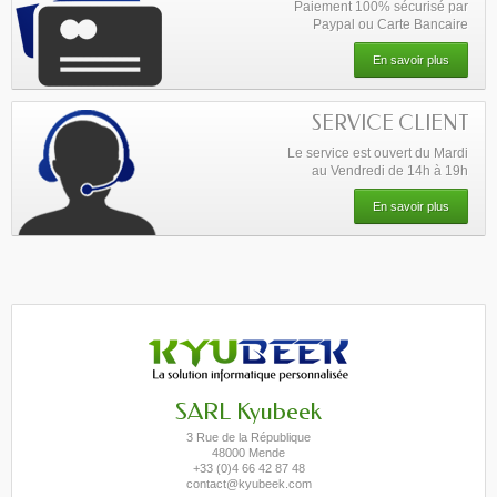
Paiement 100% sécurisé par
Paypal ou Carte Bancaire
En savoir plus
SERVICE CLIENT
Le service est ouvert du Mardi
au Vendredi de 14h à 19h
En savoir plus
SARL Kyubeek
3 Rue de la République
48000 Mende
+33 (0)4 66 42 87 48
contact@kyubeek.com