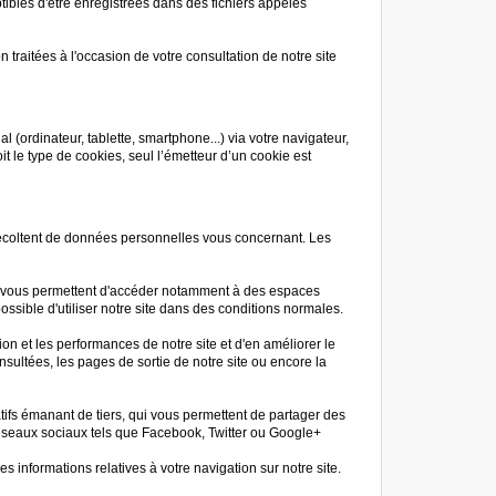
ptibles d'être enregistrées dans des fichiers appelés
n traitées à l'occasion de votre consultation de notre site
al (ordinateur, tablette, smartphone...) via votre navigateur,
t le type de cookies, seul l’émetteur d’un cookie est
récoltent de données personnelles vous concernant. Les
 et vous permettent d'accéder notamment à des espaces
possible d'utiliser notre site dans des conditions normales.
on et les performances de notre site et d'en améliorer le
sultées, les pages de sortie de notre site ou encore la
ifs émanant de tiers, qui vous permettent de partager des
 réseaux sociaux tels que Facebook, Twitter ou Google+
 informations relatives à votre navigation sur notre site.