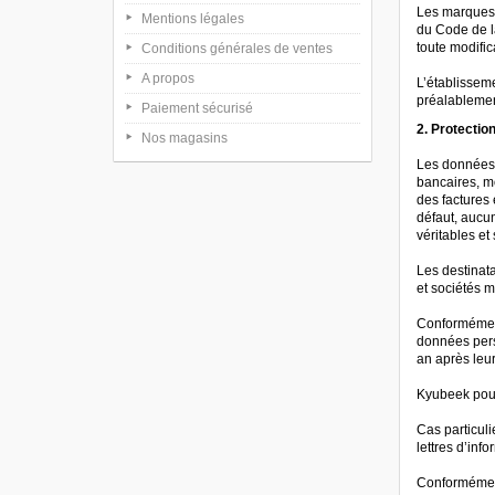
Les marques e
Mentions légales
du Code de la
toute modifi
Conditions générales de ventes
A propos
L’établisseme
préalablemen
Paiement sécurisé
2. Protecti
Nos magasins
Les données 
bancaires, m
des factures 
défaut, aucu
véritables et
Les destinat
et sociétés m
Conformément 
données pers
an après leur
Kyubeek pour
Cas particuli
lettres d’in
Conformément 