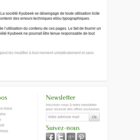
. La société Kyubeek se désengage de toute utilisation licite
 contenir des erreurs techniques et/ou typographiques.
 l’utilisation du contenu de ces pages. Le fait de fournir un
ociété Kyubeek ne pourrait être tenue responsable de tout
k peut les modifier à tout moment unilatéralement et sans
pos
Newsletter
Inscrivez-vous à notre newsletter
s-nous
pour recevoir des offres exclusives
ins
e
ent
Suivez-nous
-nous