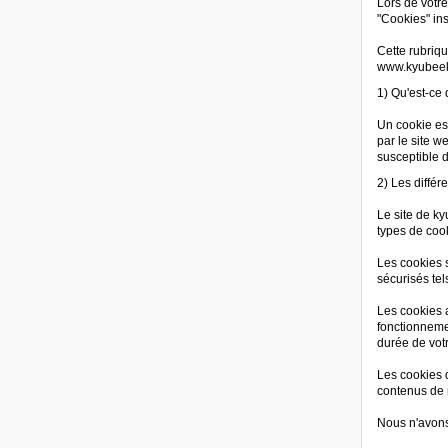
Lors de votre
"Cookies" ins
Cette rubriqu
www.kyubee
1) Qu'est-ce 
Un cookie est
par le site w
susceptible d
2) Les différ
Le site de k
types de cook
Les cookies 
sécurisés tel
Les cookies a
fonctionneme
durée de votr
Les cookies 
contenus de n
Nous n'avons 