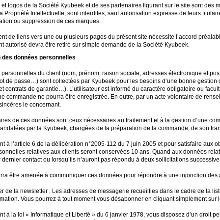
t logos de la Société Kyubeek et de ses partenaires figurant sur le site sont des 
 Propriété Intellectuelle, sont interdites, sauf autorisation expresse de leurs titulai
cation ou suppression de ces marques.
nt de liens vers une ou plusieurs pages du présent site nécessite l’accord préalable
t autorisé devra être retiré sur simple demande de la Société Kyubeek.
on des données personnelles
personnelles du client (nom, prénom, raison sociale, adresses électronique et pos
ot de passe…) sont collectées par Kyubeek pour les besoins d’une bonne gestio
et contrats de garantie…). L’utilisateur est informé du caractère obligatoire ou facu
ne commande ne pourra être enregistrée. En outre, par un acte volontaire de rensei
 sincères le concernant.
aires de ces données sont ceux nécessaires au traitement et à la gestion d’une co
andatées par la Kyubeek, chargées de la préparation de la commande, de son transpo
à l’article 6 de la délibération n°2005-112 du 7 juin 2005 et pour satisfaire aux ob
onnelles relatives aux clients seront conservées 10 ans. Quand aux données rela
 dernier contact ou lorsqu’ils n’auront pas répondu à deux sollicitations successive
ra être amenée à communiquer ces données pour répondre à une injonction des au
er de la newsletter : Les adresses de messagerie recueillies dans le cadre de la list
formation. Vous pourrez à tout moment vous désabonner en cliquant simplement sur
à la loi « Informatique et Liberté » du 6 janvier 1978, vous disposez d’un droit per