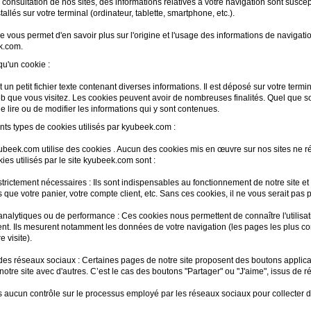
 consultation de nos sites, des informations relatives à votre navigation sont susce
tallés sur votre terminal (ordinateur, tablette, smartphone, etc.).
e vous permet d'en savoir plus sur l'origine et l'usage des informations de navigatio
k.com.
qu'un cookie :
 un petit fichier texte contenant diverses informations. Il est déposé sur votre termin
eb que vous visitez. Les cookies peuvent avoir de nombreuses finalités. Quel que soi
e lire ou de modifier les informations qui y sont contenues.
ents types de cookies utilisés par kyubeek.com :
yubeek.com utilise des cookies . Aucun des cookies mis en œuvre sur nos sites ne 
ies utilisés par le site kyubeek.com sont :
strictement nécessaires : Ils sont indispensables au fonctionnement de notre site
s que votre panier, votre compte client, etc. Sans ces cookies, il ne vous serait pas 
nalytiques ou de performance : Ces cookies nous permettent de connaître l'utilisati
nt. Ils mesurent notamment les données de votre navigation (les pages les plus con
e visite).
des réseaux sociaux : Certaines pages de notre site proposent des boutons applicat
otre site avec d'autres. C’est le cas des boutons "Partager" ou "J'aime", issus de
aucun contrôle sur le processus employé par les réseaux sociaux pour collecter des