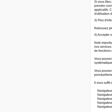
Si vous êtes 
prendre conna
applicatifs.
d'utilisation
3) Plus d'inf
Retrouvez plu
4) Accepter o
Note importa
nos services.
de fonctions 
Vous pouvez c
systématiquem
Vous pouvez 
ponctuellemen
Il vous suffi
Navigateur I
Navigateur S
Navigateur 
Navigateur F
Navigateur 