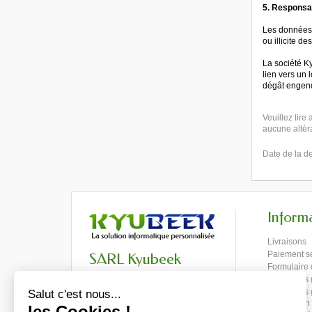
5. Responsab
Les données d
ou illicite d
La société Ky
lien vers un 
dégât engendr
Veuillez lire
aucune altéra
Date de la d
Inform
Livraisons
Paiement s
SARL Kyubeek
Formulaire 
3 Rue de la République
Conditions 
48000 Mende
Conditions
+33 (0)4 66 42 87 48
d'utilisation
contact@kyubeek.com