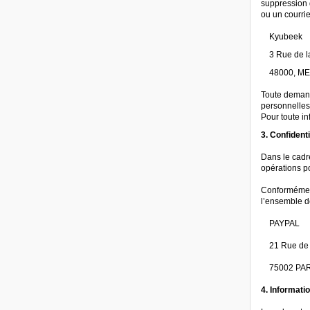
suppression 
ou un courrie
Kyubeek
3 Rue de l
48000, M
Toute demand
personnelles
Pour toute in
3. Confident
Dans le cadre
opérations po
Conformément 
l’ensemble de
PAYPAL
21 Rue de 
75002 PAR
4. Informati