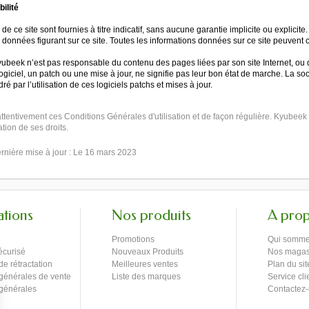
ilité
e ce site sont fournies à titre indicatif, sans aucune garantie implicite ou explicite
es données figurant sur ce site. Toutes les informations données sur ce site peuvent
ubeek n’est pas responsable du contenu des pages liées par son site Internet, ou de
logiciel, un patch ou une mise à jour, ne signifie pas leur bon état de marche. La s
é par l’utilisation de ces logiciels patchs et mises à jour.
 attentivement ces Conditions Générales d'utilisation et de façon régulière. Kyubee
tion de ses droits.
ernière mise à jour : Le 16 mars 2023
ations
Nos produits
A pro
Promotions
Qui somme
écurisé
Nouveaux Produits
Nos magas
de rétractation
Meilleures ventes
Plan du sit
générales de vente
Liste des marques
Service cli
 générales
Contactez