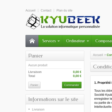
Accueil
Contact
Plan du site
Services
Ordinateur
Composa
Panier
Accueil
>
Con
Aucun produit
Conditio
Livraison
0,00 €
Total
0,00 €
1. Propriété 
Panier
Commander
Tous les élém
Société Kyube
Informations sur le site
enregistrer l
ou partie de 
Intellectuelle
Livraison