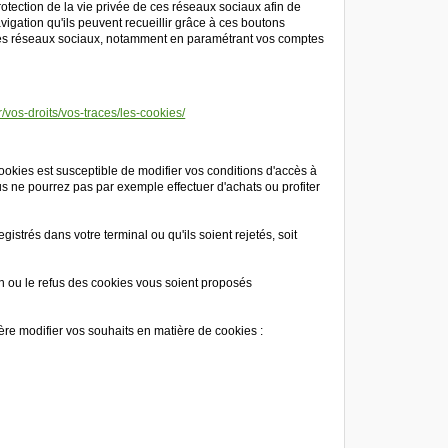
rotection de la vie privée de ces réseaux sociaux afin de
vigation qu'ils peuvent recueillir grâce à ces boutons
e ces réseaux sociaux, notamment en paramétrant vos comptes
fr/vos-droits/vos-traces/les-cookies/
okies est susceptible de modifier vos conditions d'accès à
us ne pourrez pas par exemple effectuer d'achats ou profiter
strés dans votre terminal ou qu'ils soient rejetés, soit
n ou le refus des cookies vous soient proposés
ère modifier vos souhaits en matière de cookies :