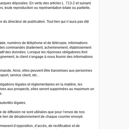
marques déposées. En vertu des articles L. 713-2 et suivant
res, toute reproduction ou représentation totale ou partielle,
 du directeur de publication. Tout lien qui n’aura pas été
tale, numéros de téléphone et de télécopie, informations
n des commandes (traitement, acheminement, établissement
ltatif des données. Lorsque les réponses obligatoires font
gnement, le client s’engage à nous fournir des informations
mmande. Ainsi, elles peuvent être transmises aux personnes
rt, service client, etc...
ligations légales et réglementaires en la matière, les
tives aux prospects, elles seront supprimées au maximum un
s.
torités légales.
e de diffusion ne sont utilisées que pour l’envoi de nos
 le lien de désabonnement de chaque courrier envoyé.
manent d’opposition, d’accès, de rectification et de