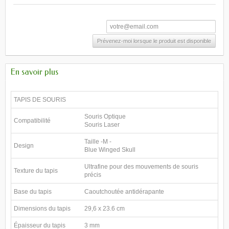
Prévenez-moi lorsque le produit est disponible
En savoir plus
TAPIS DE SOURIS
Souris Optique
Compatibilité
Souris Laser
Taille -M -
Design
Blue Winged Skull
Ultrafine pour des mouvements de souris
Texture du tapis
précis
Base du tapis
Caoutchoutée antidérapante
Dimensions du tapis
29,6 x 23.6 cm
Épaisseur du tapis
3 mm