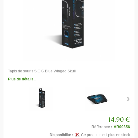
Tapis de souris S.O.G Blue Winged Skull
Plus de détails...
›
14,90 €
Référence :
AR00356
Disponibilité :
Ce produit n'est plus en stock