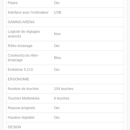
Filaire
Oui
Interface avec l'ordinateur
USB
GAMING ARENA
Logiciel de réglages
Non
avancés
Rétro-éclairage
Oui
Couleur(s) du rétro-
Bleu
éclairage
Emblème S.O.G
Oui
ERGONOMIE
Nombre de touches
104 touches
Touches Multimédia
6 touches
Repose-poignets
Oui
Hauteur réglable
Oui
DESIGN