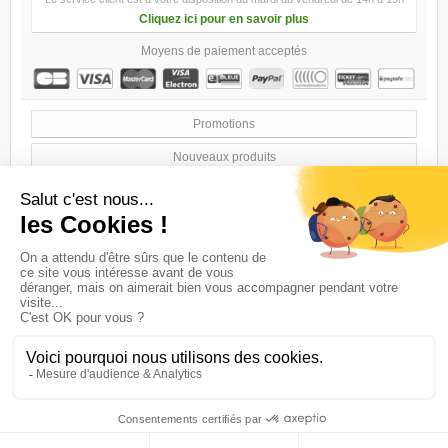
Cliquez ici pour en savoir plus
Moyens de paiement acceptés
Promotions
Nouveaux produits
Meilleures ventes
Nos magasins
Contactez-nous
Conditions générales de ventes
A propos
sitemap
Logiciel e-commerce par PrestaShop™
© 2016 Maintenu par KYUBEEK & SIGMA-VISION.COM