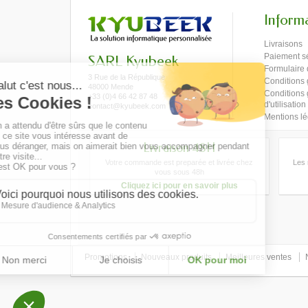
Inform
Livraisons
Paiement s
SARL Kyubeek
Formulaire 
3 Rue de la République
Conditions 
48000 Mende
Conditions
+33 (0)4 66 42 87 48
d'utilisation
contact@kyubeek.com
Mentions lé
Livraison 48H
Votre commande est preparée et livrée chez
Les 
vous sous 48h
Cliquez ici pour en savoir plus
Promotions
Nouveaux produits
Meilleures ventes