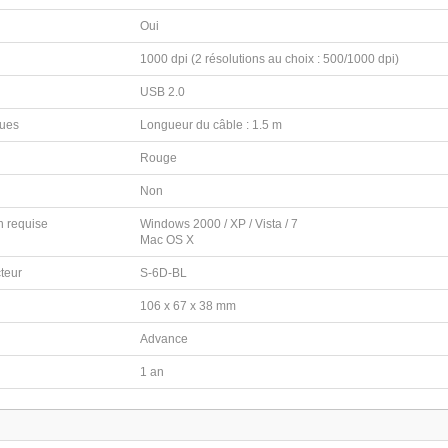
Oui
1000 dpi (2 résolutions au choix : 500/1000 dpi)
USB 2.0
ques
Longueur du câble : 1.5 m
Rouge
Non
n requise
Windows 2000 / XP / Vista / 7
Mac OS X
cteur
S-6D-BL
106 x 67 x 38 mm
r
Advance
1 an