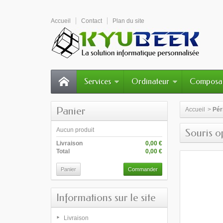
Accueil
Contact
Plan du site
Services
Ordinateur
Composa
Panier
Accueil
>
Pér
Aucun produit
Souris 
Livraison
0,00 €
Total
0,00 €
Panier
Commander
Informations sur le site
Livraison