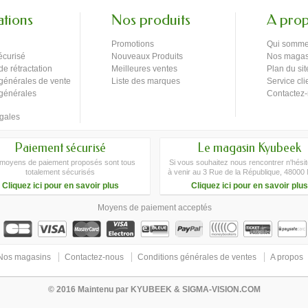
ations
Nos produits
A pro
Promotions
Qui somme
écurisé
Nouveaux Produits
Nos magas
de rétractation
Meilleures ventes
Plan du sit
générales de vente
Liste des marques
Service cli
 générales
Contactez
gales
Paiement sécurisé
Le magasin Kyubeek
moyens de paiement proposés sont tous
Si vous souhaitez nous rencontrer n'hési
totalement sécurisés
à venir au 3 Rue de la République, 48000
Cliquez ici pour en savoir plus
Cliquez ici pour en savoir plus
Moyens de paiement acceptés
Nos magasins
Contactez-nous
Conditions générales de ventes
A propos
© 2016 Maintenu par KYUBEEK & SIGMA-VISION.COM