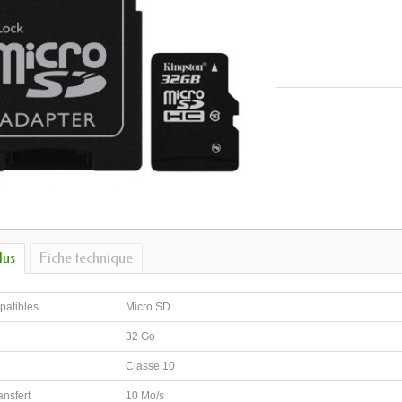
lus
Fiche technique
patibles
Micro SD
32 Go
Classe 10
ansfert
10 Mo/s