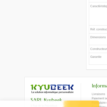
Caractéristi
Réf. constru
Dimensions
Constructeu
Garantie
Inform
Livraisons
Paiement s
SARL Kyubeek
Formulaire 
3 Rue de la République