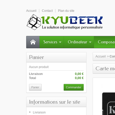
Accueil
Contact
Plan du site
Services
Ordinateur
Composa
Panier
Accueil
>
Co
Aucun produit
Carte m
Livraison
0,00 €
Total
0,00 €
Panier
Commander
Informations sur le site
Livraison