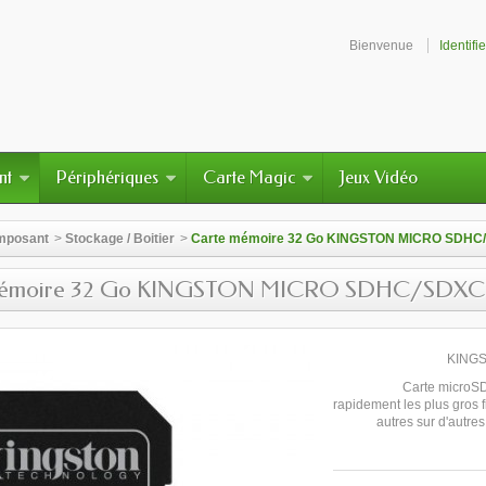
Bienvenue
Identifi
nt
Périphériques
Carte Magic
Jeux Vidéo
mposant
>
Stockage / Boitier
>
Carte mémoire 32 Go KINGSTON MICRO SDHC/SD
émoire 32 Go KINGSTON MICRO SDHC/SDXC - cl
KINGS
Carte microSD
rapidement les plus gros f
autres sur d'autre