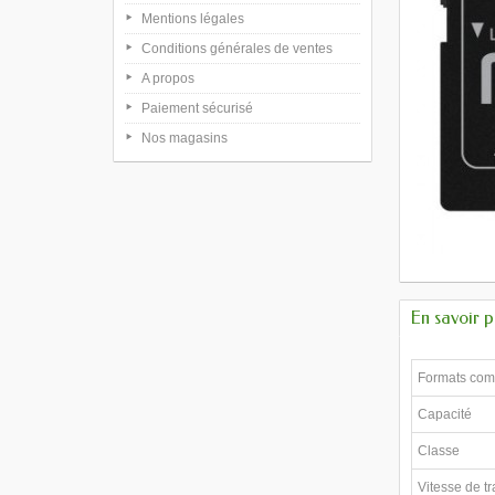
Mentions légales
Conditions générales de ventes
A propos
Paiement sécurisé
Nos magasins
En savoir p
Formats com
Capacité
Classe
Vitesse de tr