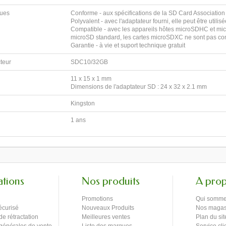
ques
Conforme - aux spécifications de la SD Card Association
Polyvalent - avec l'adaptateur fourni, elle peut être ut
Compatible - avec les appareils hôtes microSDHC et mic
microSD standard, les cartes microSDXC ne sont pas co
Garantie - à vie et suport technique gratuit
cteur
SDC10/32GB
11 x 15 x 1 mm
Dimensions de l'adaptateur SD : 24 x 32 x 2.1 mm
r
Kingston
1 ans
ations
Nos produits
A pro
Promotions
Qui somme
écurisé
Nouveaux Produits
Nos magas
de rétractation
Meilleures ventes
Plan du sit