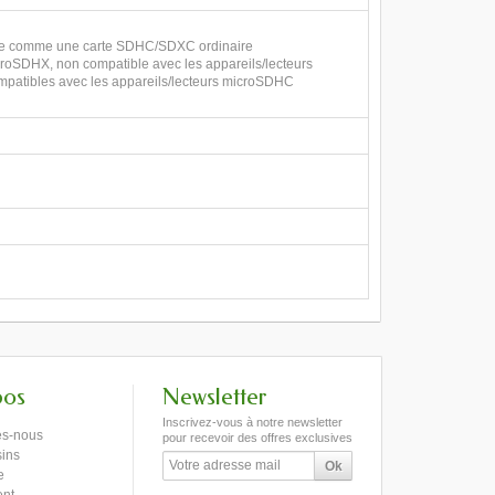
ilisée comme une carte SDHC/SDXC ordinaire
roSDHX, non compatible avec les appareils/lecteurs
mpatibles avec les appareils/lecteurs microSDHC
pos
Newsletter
Inscrivez-vous à notre newsletter
s-nous
pour recevoir des offres exclusives
ins
e