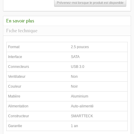
Prévenez-moi lorsque le produit est disponible
En savoir plus
Fiche technique
Format
2.5 pouces
Interface
SATA
Connecteurs
USB 3.0
Ventilateur
Non
Couleur
Noir
Matière
Aluminium
Alimentation
Auto-alimenté
Constructeur
SMARTTECK
Garantie
1 an