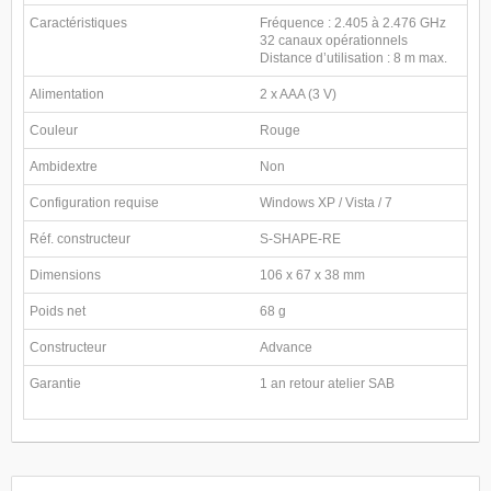
Caractéristiques
Fréquence : 2.405 à 2.476 GHz
32 canaux opérationnels
Distance d’utilisation : 8 m max.
Alimentation
2 x AAA (3 V)
Couleur
Rouge
Ambidextre
Non
Configuration requise
Windows XP / Vista / 7
Réf. constructeur
S-SHAPE-RE
Dimensions
106 x 67 x 38 mm
Poids net
68 g
Constructeur
Advance
Garantie
1 an retour atelier SAB