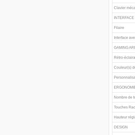
Clavier méc
INTERFACE
Filaire
Interface ave
GAMING AR
Rétro-éclair
Couleur(s) d
Personnalisa
ERGONOMI
Nombre de t
Touches Rac
Hauteur régl
DESIGN