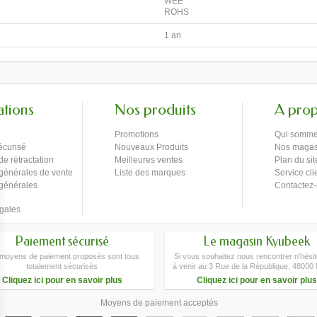
WEE
ROHS
1 an
ations
Nos produits
A pro
Promotions
Qui somme
écurisé
Nouveaux Produits
Nos magas
de rétractation
Meilleures ventes
Plan du sit
générales de vente
Liste des marques
Service cli
 générales
Contactez
gales
Paiement sécurisé
Le magasin Kyubeek
moyens de paiement proposés sont tous
Si vous souhaitez nous rencontrer n'hési
totalement sécurisés
à venir au 3 Rue de la République, 48000
Cliquez ici pour en savoir plus
Cliquez ici pour en savoir plus
Moyens de paiement acceptés