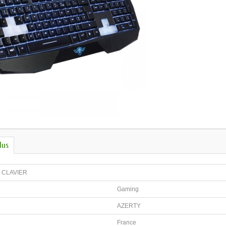
lus
 CLAVIER
Gaming
AZERTY
France