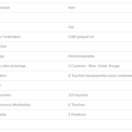
anique
Non
Oui
c l'ordinateur
USB (plaqué or)
ENA
age
Personnalisable
u rétro-éclairage
3 Couleurs : Bleu, Violet, Rouge
tion
8 Touches transparentes pour customiser
E
ouches
105 touches
courcis Multimédia
6 Touches
able
2 Positions