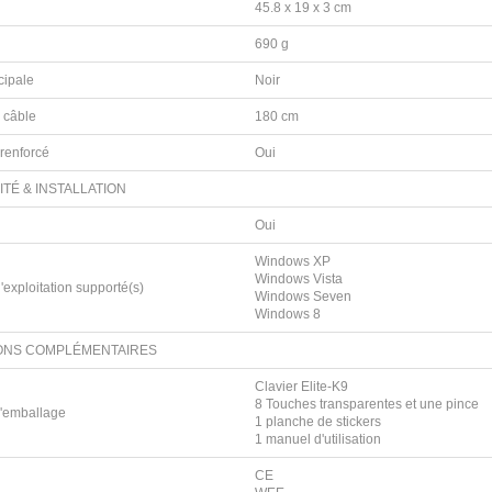
45.8 x 19 x 3 cm
690 g
cipale
Noir
 câble
180 cm
renforcé
Oui
ITÉ & INSTALLATION
Oui
Windows XP
Windows Vista
'exploitation supporté(s)
Windows Seven
Windows 8
ONS COMPLÉMENTAIRES
Clavier Elite-K9
8 Touches transparentes et une pince
l'emballage
1 planche de stickers
1 manuel d'utilisation
CE