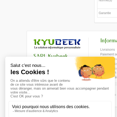
Norme(s)
Garantie
Inform
Livraisons
Paiement s
SARL Kyubeek
Formulaire 
3 Rue de la République
Conditions 
48000 Mende
Conditions
+33 (0)4 66 42 87 48
d'utilisation
contact@kyubeek.com
Mentions lé
Livraison 48H
Votre commande est preparée et livrée chez
Les 
vous sous 48h
Cliquez ici pour en savoir plus